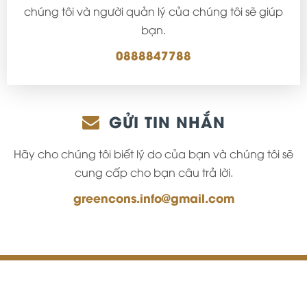
chúng tôi và người quản lý của chúng tôi sẽ giúp
bạn.
0888847788
GỬI TIN NHẮN
Hãy cho chúng tôi biết lý do của bạn và chúng tôi sẽ
cung cấp cho bạn câu trả lời.
greencons.info@gmail.com
Công Ty TNHH Thương Mại Và Xây Dựng Green Cons.
thietkewebnhanh.vn
Thiết kế và phát triển bởi