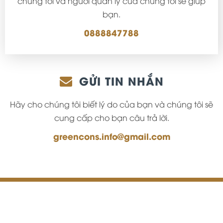
chúng tôi và người quản lý của chúng tôi sẽ giúp
bạn.
0888847788
GỬI TIN NHẮN
Hãy cho chúng tôi biết lý do của bạn và chúng tôi sẽ
cung cấp cho bạn câu trả lời.
greencons.info@gmail.com
Công Ty TNHH Thương Mại Và Xây Dựng Green Cons.
thietkewebnhanh.vn
Thiết kế và phát triển bởi