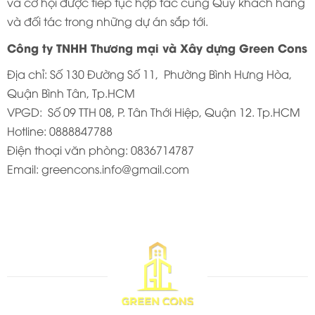
và cơ hội được tiếp tục hợp tác cùng Quý khách hàng
và đối tác trong những dự án sắp tới.
Công ty TNHH Thương mại và Xây dựng Green Cons
Địa chỉ: Số 130 Đường Số 11, Phường Bình Hưng Hòa,
Quận Bình Tân, Tp.HCM
VPGD: Số 09 TTH 08, P. Tân Thới Hiệp, Quận 12. Tp.HCM
Hotline: 0888847788
Điện thoại văn phòng: 0836714787
Email: greencons.info@gmail.com