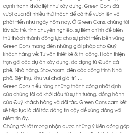
cạnh tranh khốc liệt như xây dựng, Green Cons đã
vượt qua rất nhiều thử thách để có thể vươn lên và
phát triển như ngày hôm nay. Ở Green Cons, chúng tôi
lấy sức trẻ, tính chuyên nghiệp, sự liêm chính để biến
thử thách thành động lực cho sự phát triển bền vững.
Green Cons mang đến những giải pháp cho Quý
khách hàng về: Tư vấn thiết kế & thi công, Hoàn thiện
trọn gói các dự án xây dựng, đa dạng từ Quán cà
phê, Nhà hàng, Showroom, đến các công trình Nhà
phố, Biệt thự, Khu vui chơi giải trí, …
Green Cons hiểu rằng những thành công nhất định
của chúng tôi có khởi đầu từ sự tin tưởng, đồng hành
của Quý khách hàng và đối tác. Green Cons cam kết
sẽ tiếp tục là đối tác đáng tin cậy để xứng đáng với
niềm tin ấy.
Chúng tôi rất mong nhận được những ý kiến đóng góp