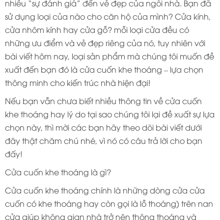
nhiều “sự đánh giá” đến vẻ đẹp của ngôi nhà. Bạn đã
sử dụng loại của nào cho căn hộ của mình? Cửa kính,
cửa nhôm kính hay cửa gỗ? mỗi loại cửa đều có
những ưu điểm và vẻ đẹp riêng của nó, tuy nhiên với
bài viết hôm nay, loại sản phẩm mà chúng tôi muốn đề
xuất đến bạn đó là cửa cuốn khe thoáng – lựa chọn
thông minh cho kiến trúc nhà hiện đại!
Nếu bạn vẫn chưa biết nhiều thông tin về cửa cuốn
khe thoáng hay lý do tại sao chúng tôi lại đề xuất sự lựa
chọn này, thì mời các bạn hãy theo dõi bài viết dưới
đây thật chăm chú nhé, vì nó có câu trả lời cho bạn
đấy!
Cửa cuốn khe thoáng là gì?
Cửa cuốn khe thoáng chính là những dòng cửa cửa
cuốn có khe thoáng hay còn gọi là lỗ thoáng) trên nan
cửa giúp không gian nhà trở nên thông thoáng và