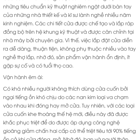
những tiêu chuẩn kỹ thuật nghiêm ngặt dưới bàn tay
của những nhà thiết kế và kĩ sư lành nghề nhiều năm
kinh nghiệm. Các chi tiết cửa được chế tạo và lắp ráp
đồng bộ trên hệ khung kỹ thuật và được cân chỉnh tại
nhà máy bởi chuyên gia. Vì thế, việc lắp đặt cửa diễn
ra dễ dàng, thuận tiện, không phụ thuộc nhiều vào tay
nghề thợ lắp, nhờ đó, sản phẩm vận hành ổn định, ít
gặp sự cố và có tuổi thọ cao.
Vận hành êm ái:
Có khá nhiều người không thích dùng cửa cuốn bởi
ngại tiếng ồn khó chịu do các nan kim loại va chạm
vào nhau khi đóng hay mở cửa. Tuy nhiên, với các loại
cửa cuốn khe thoáng thế hệ mới, điều này đã được
khắc phục triệt để do được áp dụng công nghệ
gioăng giảm chấn hai cấp có thể triệt tiêu tới 90% tiếng
ồn cả khi cửa đóng, mở. Nhờ đó, bạn và người thân