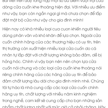
Bài viết trên đây tổng hợp một số ưu điểm vượt trội của
dòng cửa cuốn khe thoáng hiện đại. Với nhiều ưu điểm
như vậy, bạn còn ngần ngại gì mà chưa chọn để lắp
đặt một bộ cửa như vậy cho gia đình mình!
Hiện nay có khá nhiều loại cua cuon khiến người tiêu
dùng phân vân và khó khăn để lựa chọn. Ngoài cửa
cuốn chính hãng của các thương hiệu có uy tín, trên
thị trường còn xuất hiện nhiều loại cửa cuốn do cá
nhân tự lắp đặt với chất lượng không bảo đảm, dễ bị
hỏng hóc. Chính vì vậy bạn nên nên chọn lựa cửa
cuốn nói chung và các loại cửa cuốn khe thoáng nói
riêng chính hãng của các hãng cửa uy tín để bảo
đảm chất lượng lâu dài cho gia đình mình nhé. Chúng
tôi tự hào là nhà cung cấp các loại cửa cuốn chính
hãng uy tín, chất lượng với nhiều năm kinh nghiệm
trong nghề, cam kết sẽ cung cấp cho bạn những sản
phẩm chất lượng nhất với mức giá cả phải chăng. Hãy