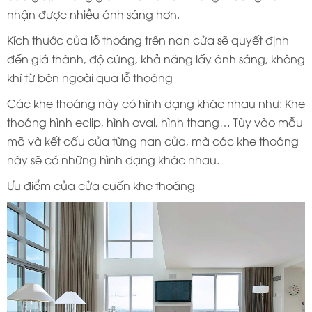
nhận được nhiều ánh sáng hơn.
Kích thước của lỗ thoáng trên nan cửa sẽ quyết định
đến giá thành, độ cứng, khả năng lấy ánh sáng, không
khí từ bên ngoài qua lỗ thoáng
Các khe thoáng này có hình dạng khác nhau như: Khe
thoáng hình eclip, hình oval, hình thang… Tùy vào mẫu
mã và kết cấu của từng nan cửa, mà các khe thoáng
này sẽ có những hình dạng khác nhau.
Ưu điểm của cửa cuốn khe thoáng