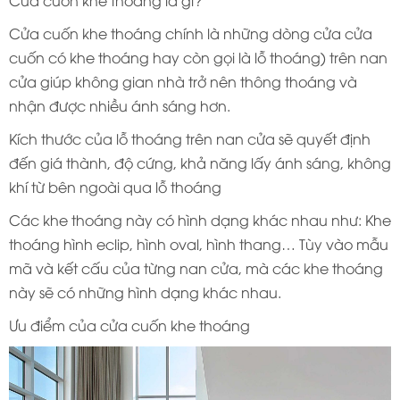
Cửa cuốn khe thoáng là gì?
Cửa cuốn khe thoáng chính là những dòng cửa cửa
cuốn có khe thoáng hay còn gọi là lỗ thoáng) trên nan
cửa giúp không gian nhà trở nên thông thoáng và
nhận được nhiều ánh sáng hơn.
Kích thước của lỗ thoáng trên nan cửa sẽ quyết định
đến giá thành, độ cứng, khả năng lấy ánh sáng, không
khí từ bên ngoài qua lỗ thoáng
Các khe thoáng này có hình dạng khác nhau như: Khe
thoáng hình eclip, hình oval, hình thang… Tùy vào mẫu
mã và kết cấu của từng nan cửa, mà các khe thoáng
này sẽ có những hình dạng khác nhau.
Ưu điểm của cửa cuốn khe thoáng