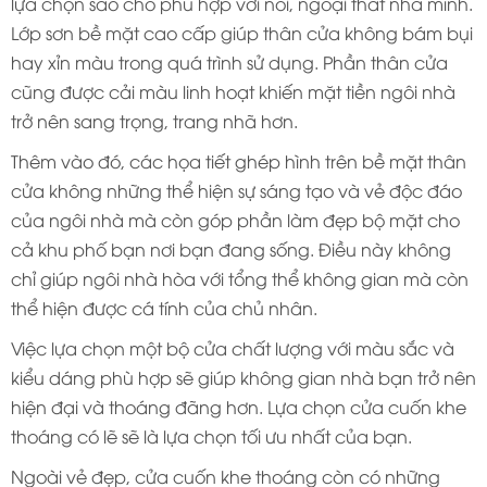
lựa chọn sao cho phù hợp với nôi, ngoại thất nhà mình.
Lớp sơn bề mặt cao cấp giúp thân cửa không bám bụi
hay xỉn màu trong quá trình sử dụng. Phần thân cửa
cũng được cải màu linh hoạt khiến mặt tiền ngôi nhà
trở nên sang trọng, trang nhã hơn.
Thêm vào đó, các họa tiết ghép hình trên bề mặt thân
cửa không những thể hiện sự sáng tạo và vẻ độc đáo
của ngôi nhà mà còn góp phần làm đẹp bộ mặt cho
cả khu phố bạn nơi bạn đang sống. Điều này không
chỉ giúp ngôi nhà hòa với tổng thể không gian mà còn
thể hiện được cá tính của chủ nhân.
Việc lựa chọn một bộ cửa chất lượng với màu sắc và
kiểu dáng phù hợp sẽ giúp không gian nhà bạn trở nên
hiện đại và thoáng đãng hơn. Lựa chọn cửa cuốn khe
thoáng có lẽ sẽ là lựa chọn tối ưu nhất của bạn.
Ngoài vẻ đẹp, cửa cuốn khe thoáng còn có những