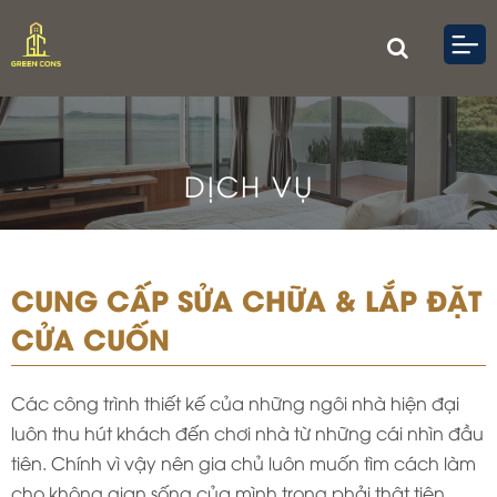
DỊCH VỤ
CUNG CẤP SỬA CHỮA & LẮP ĐẶT
CỬA CUỐN
Các công trình thiết kế của những ngôi nhà hiện đại
luôn thu hút khách đến chơi nhà từ những cái nhìn đầu
tiên. Chính vì vậy nên gia chủ luôn muốn tìm cách làm
cho không gian sống của mình trong phải thật tiện