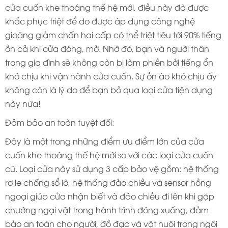
cửa cuốn khe thoáng thế hệ mới, điều này đã được
khắc phục triệt để do được áp dụng công nghệ
gioăng giảm chấn hai cấp có thể triệt tiêu tới 90% tiếng
ồn cả khi cửa đóng, mở. Nhờ đó, bạn và người thân
trong gia đình sẽ không còn bị làm phiền bởi tiếng ổn
khó chịu khi vận hành cửa cuốn. Sự ồn ào khó chịu ấy
không còn là lý do để bạn bỏ qua loại cửa tiện dụng
này nữa!
Đảm bảo an toàn tuyệt đối:
Đây là một trong những điểm ưu điểm lớn của cửa
cuốn khe thoáng thế hệ mới so với các loại cửa cuốn
cũ. Loại cửa này sử dụng 3 cấp bảo vệ gồm: hệ thống
rơ le chống sổ lô, hệ thống đảo chiều và sensor hồng
ngoại giúp cửa nhận biết và đảo chiều đi lên khi gặp
chướng ngại vật trong hành trình đóng xuống, đảm
bảo an toàn cho người, đồ đạc và vật nuôi trong ngôi