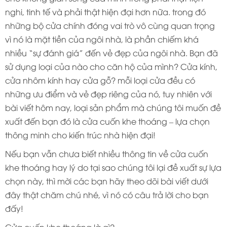
nghi, tinh tế và phải thật hiện đại hơn nữa. trong đó
những bộ cửa chính đóng vai trò vô cùng quan trọng
vì nó là mặt tiền của ngôi nhà, là phần chiếm khá
nhiều “sự đánh giá” đến vẻ đẹp của ngôi nhà. Bạn đã
sử dụng loại của nào cho căn hộ của mình? Cửa kính,
cửa nhôm kính hay cửa gỗ? mỗi loại cửa đều có
những ưu điểm và vẻ đẹp riêng của nó, tuy nhiên với
bài viết hôm nay, loại sản phẩm mà chúng tôi muốn đề
xuất đến bạn đó là cửa cuốn khe thoáng – lựa chọn
thông minh cho kiến trúc nhà hiện đại!
Nếu bạn vẫn chưa biết nhiều thông tin về cửa cuốn
khe thoáng hay lý do tại sao chúng tôi lại đề xuất sự lựa
chọn này, thì mời các bạn hãy theo dõi bài viết dưới
đây thật chăm chú nhé, vì nó có câu trả lời cho bạn
đấy!