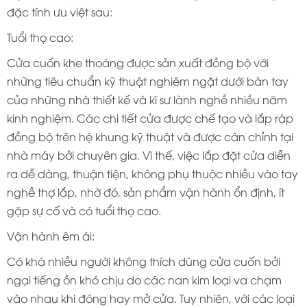
đặc tính ưu việt sau:
Tuổi thọ cao:
Cửa cuốn khe thoáng được sản xuất đồng bộ với
những tiêu chuẩn kỹ thuật nghiêm ngặt dưới bàn tay
của những nhà thiết kế và kĩ sư lành nghề nhiều năm
kinh nghiệm. Các chi tiết cửa được chế tạo và lắp ráp
đồng bộ trên hệ khung kỹ thuật và được cân chỉnh tại
nhà máy bởi chuyên gia. Vì thế, việc lắp đặt cửa diễn
ra dễ dàng, thuận tiện, không phụ thuộc nhiều vào tay
nghề thợ lắp, nhờ đó, sản phẩm vận hành ổn định, ít
gặp sự cố và có tuổi thọ cao.
Vận hành êm ái:
Có khá nhiều người không thích dùng cửa cuốn bởi
ngại tiếng ồn khó chịu do các nan kim loại va chạm
vào nhau khi đóng hay mở cửa. Tuy nhiên, với các loại