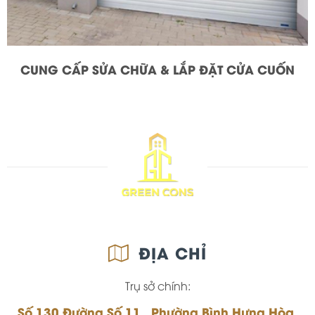
CUNG CẤP SỬA CHỮA & LẮP ĐẶT CỬA CUỐN
ĐỊA CHỈ
Trụ sở chính:
Số 130 Đường Số 11, Phường Bình Hưng Hòa,