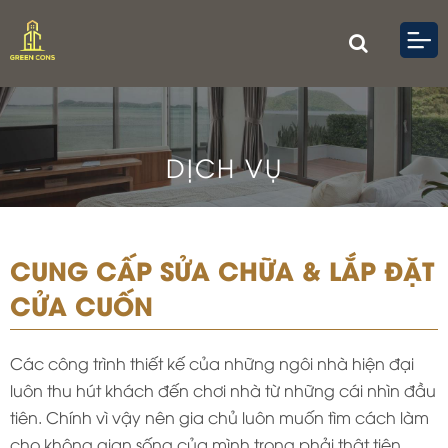
DỊCH VỤ
CUNG CẤP SỬA CHỮA & LẮP ĐẶT
CỬA CUỐN
Các công trình thiết kế của những ngôi nhà hiện đại
luôn thu hút khách đến chơi nhà từ những cái nhìn đầu
tiên. Chính vì vậy nên gia chủ luôn muốn tìm cách làm
cho không gian sống của mình trong phải thật tiện