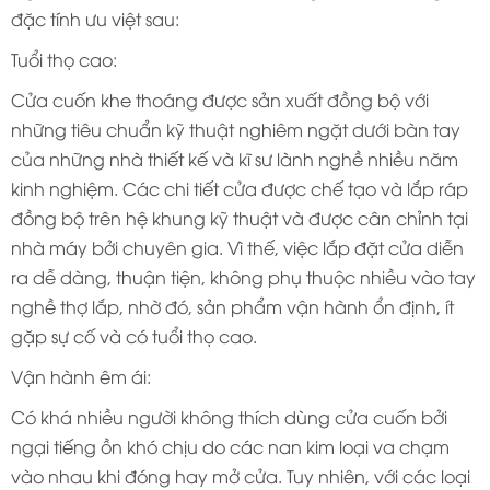
đặc tính ưu việt sau:
Tuổi thọ cao:
Cửa cuốn khe thoáng được sản xuất đồng bộ với
những tiêu chuẩn kỹ thuật nghiêm ngặt dưới bàn tay
của những nhà thiết kế và kĩ sư lành nghề nhiều năm
kinh nghiệm. Các chi tiết cửa được chế tạo và lắp ráp
đồng bộ trên hệ khung kỹ thuật và được cân chỉnh tại
nhà máy bởi chuyên gia. Vì thế, việc lắp đặt cửa diễn
ra dễ dàng, thuận tiện, không phụ thuộc nhiều vào tay
nghề thợ lắp, nhờ đó, sản phẩm vận hành ổn định, ít
gặp sự cố và có tuổi thọ cao.
Vận hành êm ái:
Có khá nhiều người không thích dùng cửa cuốn bởi
ngại tiếng ồn khó chịu do các nan kim loại va chạm
vào nhau khi đóng hay mở cửa. Tuy nhiên, với các loại