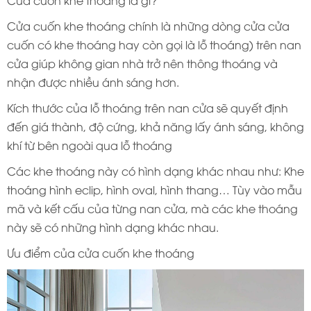
Cửa cuốn khe thoáng là gì?
Cửa cuốn khe thoáng chính là những dòng cửa cửa
cuốn có khe thoáng hay còn gọi là lỗ thoáng) trên nan
cửa giúp không gian nhà trở nên thông thoáng và
nhận được nhiều ánh sáng hơn.
Kích thước của lỗ thoáng trên nan cửa sẽ quyết định
đến giá thành, độ cứng, khả năng lấy ánh sáng, không
khí từ bên ngoài qua lỗ thoáng
Các khe thoáng này có hình dạng khác nhau như: Khe
thoáng hình eclip, hình oval, hình thang… Tùy vào mẫu
mã và kết cấu của từng nan cửa, mà các khe thoáng
này sẽ có những hình dạng khác nhau.
Ưu điểm của cửa cuốn khe thoáng