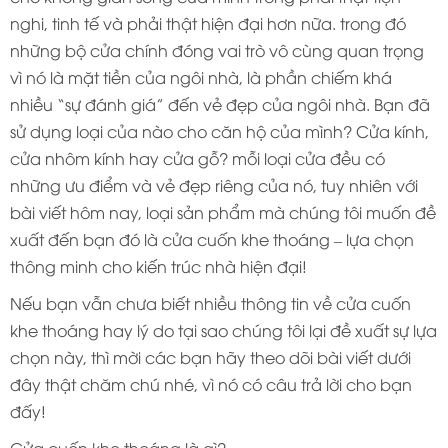
nghi, tinh tế và phải thật hiện đại hơn nữa. trong đó
những bộ cửa chính đóng vai trò vô cùng quan trọng
vì nó là mặt tiền của ngôi nhà, là phần chiếm khá
nhiều “sự đánh giá” đến vẻ đẹp của ngôi nhà. Bạn đã
sử dụng loại của nào cho căn hộ của mình? Cửa kính,
cửa nhôm kính hay cửa gỗ? mỗi loại cửa đều có
những ưu điểm và vẻ đẹp riêng của nó, tuy nhiên với
bài viết hôm nay, loại sản phẩm mà chúng tôi muốn đề
xuất đến bạn đó là cửa cuốn khe thoáng – lựa chọn
thông minh cho kiến trúc nhà hiện đại!
Nếu bạn vẫn chưa biết nhiều thông tin về cửa cuốn
khe thoáng hay lý do tại sao chúng tôi lại đề xuất sự lựa
chọn này, thì mời các bạn hãy theo dõi bài viết dưới
đây thật chăm chú nhé, vì nó có câu trả lời cho bạn
đấy!