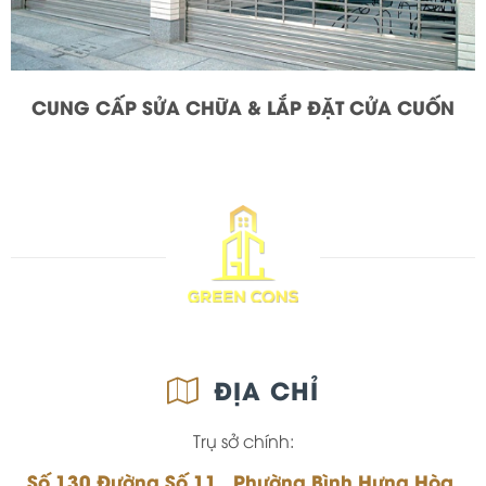
CUNG CẤP SỬA CHỮA & LẮP ĐẶT CỬA CUỐN
ĐỊA CHỈ
Trụ sở chính:
Số 130 Đường Số 11, Phường Bình Hưng Hòa,