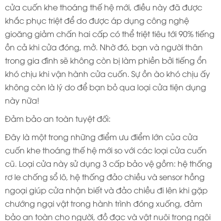
cửa cuốn khe thoáng thế hệ mới, điều này đã được
khắc phục triệt để do được áp dụng công nghệ
gioăng giảm chấn hai cấp có thể triệt tiêu tới 90% tiếng
ồn cả khi cửa đóng, mở. Nhờ đó, bạn và người thân
trong gia đình sẽ không còn bị làm phiền bởi tiếng ổn
khó chịu khi vận hành cửa cuốn. Sự ồn ào khó chịu ấy
không còn là lý do để bạn bỏ qua loại cửa tiện dụng
này nữa!
Đảm bảo an toàn tuyệt đối:
Đây là một trong những điểm ưu điểm lớn của cửa
cuốn khe thoáng thế hệ mới so với các loại cửa cuốn
cũ. Loại cửa này sử dụng 3 cấp bảo vệ gồm: hệ thống
rơ le chống sổ lô, hệ thống đảo chiều và sensor hồng
ngoại giúp cửa nhận biết và đảo chiều đi lên khi gặp
chướng ngại vật trong hành trình đóng xuống, đảm
bảo an toàn cho người, đồ đạc và vật nuôi trong ngôi