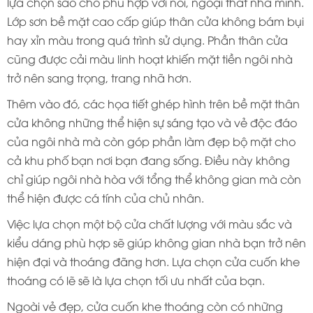
lựa chọn sao cho phù hợp với nôi, ngoại thất nhà mình.
Lớp sơn bề mặt cao cấp giúp thân cửa không bám bụi
hay xỉn màu trong quá trình sử dụng. Phần thân cửa
cũng được cải màu linh hoạt khiến mặt tiền ngôi nhà
trở nên sang trọng, trang nhã hơn.
Thêm vào đó, các họa tiết ghép hình trên bề mặt thân
cửa không những thể hiện sự sáng tạo và vẻ độc đáo
của ngôi nhà mà còn góp phần làm đẹp bộ mặt cho
cả khu phố bạn nơi bạn đang sống. Điều này không
chỉ giúp ngôi nhà hòa với tổng thể không gian mà còn
thể hiện được cá tính của chủ nhân.
Việc lựa chọn một bộ cửa chất lượng với màu sắc và
kiểu dáng phù hợp sẽ giúp không gian nhà bạn trở nên
hiện đại và thoáng đãng hơn. Lựa chọn cửa cuốn khe
thoáng có lẽ sẽ là lựa chọn tối ưu nhất của bạn.
Ngoài vẻ đẹp, cửa cuốn khe thoáng còn có những