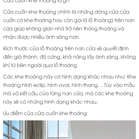
Cửa cuốn khe thoáng là gì?
Cửa cuốn khe thoáng chính là những dòng cửa cửa
cuốn có khe thoáng hay còn gọi là lỗ thoáng) trên nan
cửa giúp không gian nhà trở nên thông thoáng và
nhận được nhiều ánh sáng hơn.
Kích thước của lỗ thoáng trên nan cửa sẽ quyết định
đến giá thành, độ cứng, khả năng lấy ánh sáng, không
khí từ bên ngoài qua lỗ thoáng
Các khe thoáng này có hình dạng khác nhau như: Khe
thoáng hình eclip, hình oval, hình thang… Tùy vào mẫu
mã và kết cấu của từng nan cửa, mà các khe thoáng
này sẽ có những hình dạng khác nhau.
Ưu điểm của cửa cuốn khe thoáng