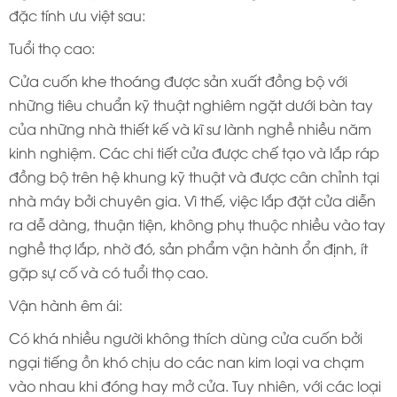
đặc tính ưu việt sau:
Tuổi thọ cao:
Cửa cuốn khe thoáng được sản xuất đồng bộ với
những tiêu chuẩn kỹ thuật nghiêm ngặt dưới bàn tay
của những nhà thiết kế và kĩ sư lành nghề nhiều năm
kinh nghiệm. Các chi tiết cửa được chế tạo và lắp ráp
đồng bộ trên hệ khung kỹ thuật và được cân chỉnh tại
nhà máy bởi chuyên gia. Vì thế, việc lắp đặt cửa diễn
ra dễ dàng, thuận tiện, không phụ thuộc nhiều vào tay
nghề thợ lắp, nhờ đó, sản phẩm vận hành ổn định, ít
gặp sự cố và có tuổi thọ cao.
Vận hành êm ái:
Có khá nhiều người không thích dùng cửa cuốn bởi
ngại tiếng ồn khó chịu do các nan kim loại va chạm
vào nhau khi đóng hay mở cửa. Tuy nhiên, với các loại