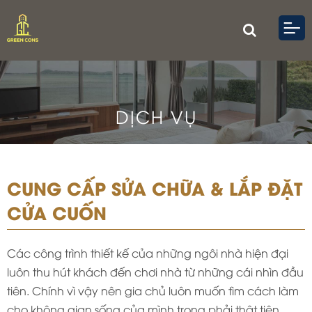
DỊCH VỤ
CUNG CẤP SỬA CHỮA & LẮP ĐẶT
CỬA CUỐN
Các công trình thiết kế của những ngôi nhà hiện đại
luôn thu hút khách đến chơi nhà từ những cái nhìn đầu
tiên. Chính vì vậy nên gia chủ luôn muốn tìm cách làm
cho không gian sống của mình trong phải thật tiện