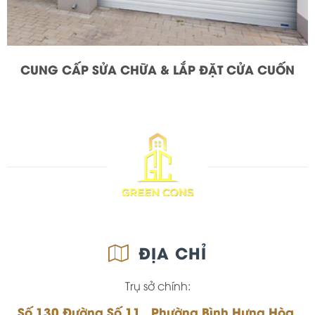
CUNG CẤP SỬA CHỮA & LẮP ĐẶT CỬA CUỐN
ĐỊA CHỈ
Trụ sở chính:
Số 130 Đường Số 11, Phường Bình Hưng Hòa,