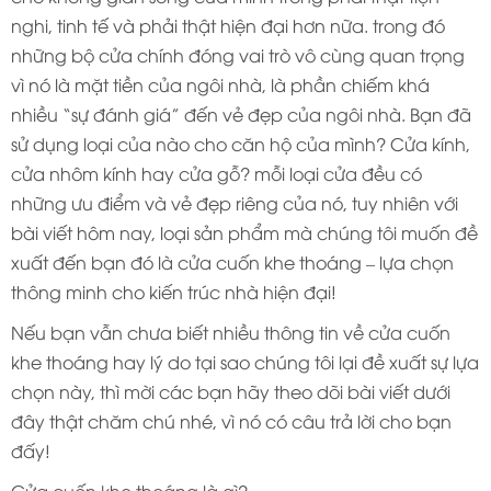
nghi, tinh tế và phải thật hiện đại hơn nữa. trong đó
những bộ cửa chính đóng vai trò vô cùng quan trọng
vì nó là mặt tiền của ngôi nhà, là phần chiếm khá
nhiều “sự đánh giá” đến vẻ đẹp của ngôi nhà. Bạn đã
sử dụng loại của nào cho căn hộ của mình? Cửa kính,
cửa nhôm kính hay cửa gỗ? mỗi loại cửa đều có
những ưu điểm và vẻ đẹp riêng của nó, tuy nhiên với
bài viết hôm nay, loại sản phẩm mà chúng tôi muốn đề
xuất đến bạn đó là cửa cuốn khe thoáng – lựa chọn
thông minh cho kiến trúc nhà hiện đại!
Nếu bạn vẫn chưa biết nhiều thông tin về cửa cuốn
khe thoáng hay lý do tại sao chúng tôi lại đề xuất sự lựa
chọn này, thì mời các bạn hãy theo dõi bài viết dưới
đây thật chăm chú nhé, vì nó có câu trả lời cho bạn
đấy!