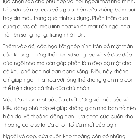
lựa chọn sao cho phù hợp với nôi, ngoại thất nhà mình.
Lớp sơn bề mặt cao cấp giúp thân cửa không bám bụi
hay xỉn màu trong quá trình sử dụng. Phần thân cửa
cũng được cải màu linh hoạt khiến mặt tiền ngôi nhà
trở nên sang trọng, trang nhã hơn.
Thêm vào đó, các họa tiết ghép hình trên bề mặt thân
cửa không những thể hiện sự sáng tạo và vẻ độc đáo
của ngôi nhà mà còn góp phần làm đẹp bộ mặt cho
cả khu phố bạn nơi bạn đang sống. Điều này không
chỉ giúp ngôi nhà hòa với tổng thể không gian mà còn
thể hiện được cá tính của chủ nhân.
Việc lựa chọn một bộ cửa chất lượng với màu sắc và
kiểu dáng phù hợp sẽ giúp không gian nhà bạn trở nên
hiện đại và thoáng đãng hơn. Lựa chọn cửa cuốn khe
thoáng có lẽ sẽ là lựa chọn tối ưu nhất của bạn.
Ngoài vẻ đẹp, cửa cuốn khe thoáng còn có những