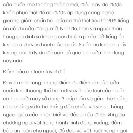
cửa cuốn khe thoáng thế hệ mới, điều này đã được
khắc phục triệt để do được áp dụng công nghệ
gioăng giảm chấn hai cấp có thể triệt tiêu tới 90% tiếng
ồn cả khi cửa đóng, mở. Nhờ đó, bạn và người thân
trong gia đình sẽ không còn bị làm phiền bởi tiếng ổn
khó chịu khi vận hành cửa cuốn. Sự ồn ào khó chịu ấy
không còn là lý do để bạn bỏ qua loại cửa tiện dụng
này nữa!
Đảm bảo an toàn tuyệt đối:
Đây là một trong những điểm ưu điểm lớn của cửa
cuốn khe thoáng thế hệ mới so với các loại cửa cuốn
cũ. Loại cửa này sử dụng 3 cấp bảo vệ gồm: hệ thống
rơ le chống sổ lô, hệ thống đảo chiều và sensor hồng
ngoại giúp cửa nhận biết và đảo chiều đi lên khi gặp
chướng ngại vật trong hành trình đóng xuống, đảm
bảo an toàn cho người, đồ đạc và vật nuôi trong ngôi